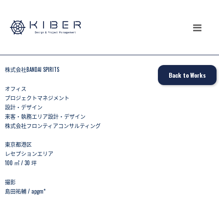
コ
ン
テ
ン
ツ
株式会社BANDAI SPIRITS
Back to Works
へ
オフィス
ス
プロジェクトマネジメント
キ
設計・デザイン
来客・執務エリア設計・デザイン
ッ
株式会社フロンティアコンサルティング
プ
東京都港区
レセプションエリア
100 ㎡ / 30 坪
撮影
島田祐輔 / apgm*